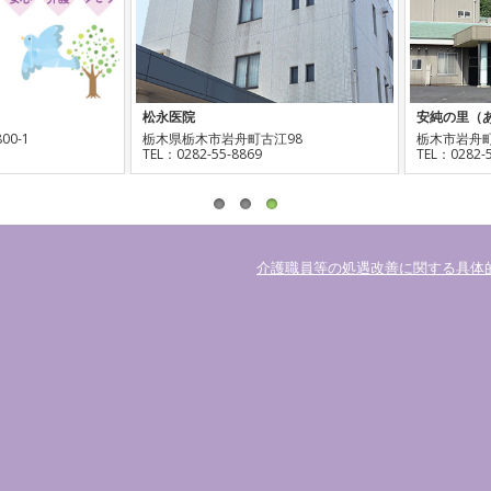
松永医院
安純の里（あずみのさと）
栃木県栃木市岩舟町古江98
栃木市岩舟町古江405
EL：0282-55-8869
TEL：0282-55-2000
介護職員等の処遇改善に関する具体