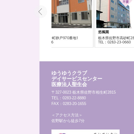
悠楓園
市岩舟町静戸970番地1
栃木県佐野市高砂町2800-1
54-3366
TEL：0283-23-0660
T
ゆうゆうクラブ
デイサービスセンター
医療法人聖生会
〒327-0023 栃木県佐野市相生町2815
TEL：0283-22-8880
FAX：0283-20-1655
＜アクセス方法＞
佐野駅から徒歩7分